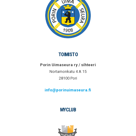
TOIMISTO
Porin Uimaseura ry / sihteeri
Nortamonkatu 4 A 15
28100 Pori
info@porinuimaseura.fi
MYCLUB