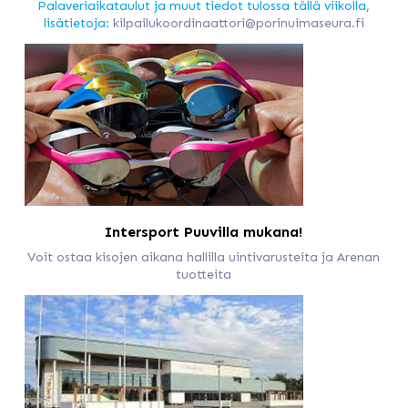
Palaveriaikataulut ja muut tiedot tulossa tällä viikolla,
lisätietoja:
kilpailukoordinaattori@porinuimaseura.fi
Intersport Puuvilla mukana!
Voit ostaa kisojen aikana hallilla uintivarusteita ja Arenan
tuotteita