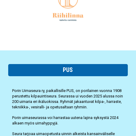
PUS
Porin Uimaseura ry, paikallisille PUS, on porilainen vuonna 1908
perustettu kilpauintiseura. Seurassa ui vuoden 2025 alussa noin
200 uimaria eri ikäluokissa. Ryhmät jakaantuvat kilpa-, harraste,
tekniikka-, vesiralli- ja opetusaltaan ryhmiin.
Porin uimaseurassa voi harrastaa uutena lajina syksystä 2024
alkaen myös uimahyppyjä.
Seura tarjoaa uimaopetusta uinnin alkeista kansainväliselle