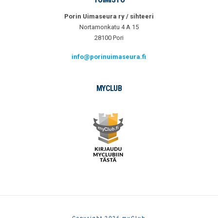
Porin Uimaseura ry / sihteeri
Nortamonkatu 4 A 15
28100 Pori
info@porinuimaseura.fi
MYCLUB