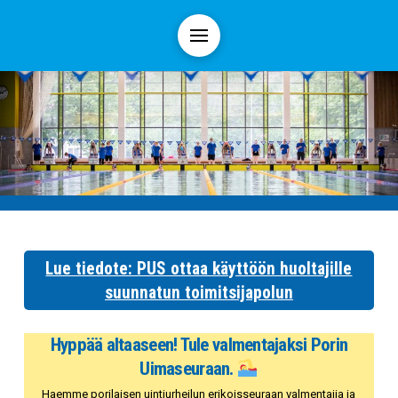
Lue tiedote: PUS ottaa käyttöön huoltajille
suunnatun toimitsijapolun
Hyppää altaaseen! Tule valmentajaksi Porin
Uimaseuraan.
Haemme porilaisen uintiurheilun erikoisseuraan valmentajia ja