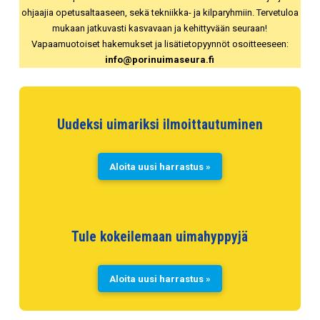
ohjaajia opetusaltaaseen, sekä tekniikka- ja kilparyhmiin. Tervetuloa
mukaan jatkuvasti kasvavaan ja kehittyvään seuraan!
Vapaamuotoiset hakemukset ja lisätietopyynnöt osoitteeseen:
info@porinuimaseura.fi
Uudeksi uimariksi ilmoittautuminen
Aloita uusi harrastus »
Tule kokeilemaan uimahyppyjä
Aloita uusi harrastus »