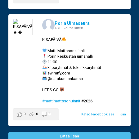
Porin Uimaseura
4 kuukautta sitten
KISAPÄIVÄ
Matti Mattsson uinnit
Porin keskustan uimahalli
11:00
kilparyhmät & tekniikkaryhmät
swimify.com
@satakunnankansa
LET’S GO!
#mattimattssonuinnit
#2026
0
0
0
Katso Facebookissa
·
Jaa
Lataa lisää