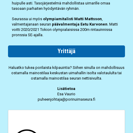
huipulle asti. Tasojärjestelmä mahdollistaa uimarille omaa
tasoaan parhaiten hyödyntävän ryhmän.
Seurassa ui myös
olympiamitalisti Matti Mattsson
,
valmentajanaan seuran
päävalmentaja Eetu Karvonen
. Matti
voitti 2020/2021 Tokion olympialaisissa 200m rintauinnissa
pronssia SE-ajalla.
Yrittäjä
Haluatko tukea porilaista kilpauintia? Siihen sinulla on mahdollisuus
ostamalla mainostilaa keskustan uimahallin isolta valotaululta tai
ostamalla mainostilaa seuran nettisivuilta.
Lisätietoa
Esa Vaurio
puheenjohtaja@porinuimaseura.fi