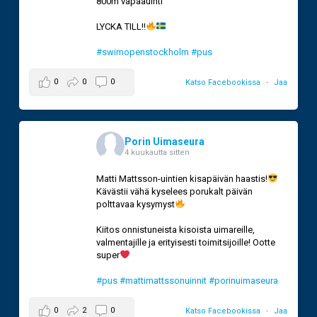
800m vapaauinti
LYCKA TILL!!
#swimopenstockholm
#pus
0
0
0
Katso Facebookissa
·
Jaa
Porin Uimaseura
4 kuukautta sitten
Matti Mattsson-uintien kisapäivän haastis!
Kävästii vähä kyselees porukalt päivän
polttavaa kysymyst
Kiitos onnistuneista kisoista uimareille,
valmentajille ja erityisesti toimitsijoille! Ootte
super
#pus
#mattimattssonuinnit
#porinuimaseura
0
2
0
Katso Facebookissa
·
Jaa