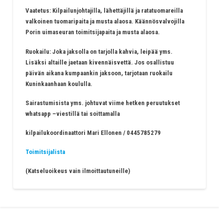
Vaatetus: Kilpailunjohtajilla, lähettäjillä ja ratatuomareilla
valkoinen tuomaripaita ja musta alaosa. Käännösvalvojilla
Porin uimaseuran toimitsijapaita ja musta alaosa.
Ruokailu: Joka jaksolla on tarjolla kahvia, leipää yms.
Lisäksi altaille jaetaan kivennäisvettä. Jos osallistuu
päivän aikana kumpaankin jaksoon, tarjotaan ruokailu
Kuninkaanhaan koululla.
Sairastumisista yms. johtuvat viime hetken peruutukset
whatsapp –viestillä tai soittamalla
kilpailukoordinaattori Mari Ellonen / 0445785279
Toimitsijalista
(Katseluoikeus vain ilmoittautuneille)