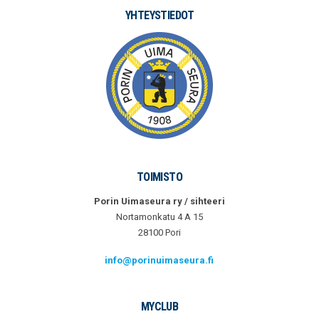
YHTEYSTIEDOT
TOIMISTO
Porin Uimaseura ry / sihteeri
Nortamonkatu 4 A 15
28100 Pori
info@porinuimaseura.fi
MYCLUB