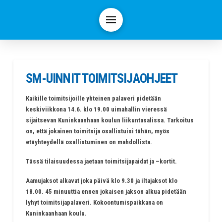
SM-UINNIT TOIMITSIJAOHJEET
Kaikille toimitsijoille yhteinen palaveri pidetään
keskiviikkona 14.6. klo 19.00 uimahallin vieressä
sijaitsevan Kuninkaanhaan koulun liikuntasalissa. Tarkoitus
on, että jokainen toimitsija osallistuisi tähän, myös
etäyhteydellä osallistuminen on mahdollista.
Tässä tilaisuudessa jaetaan toimitsijapaidat ja –kortit.
Aamujaksot alkavat joka päivä klo 9.30 ja iltajaksot klo
18.00. 45 minuuttia ennen jokaisen jakson alkua pidetään
lyhyt toimitsijapalaveri. Kokoontumispaikkana on
Kuninkaanhaan koulu.