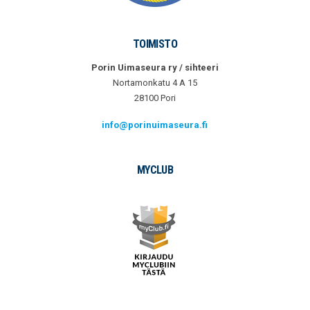
TOIMISTO
Porin Uimaseura ry / sihteeri
Nortamonkatu 4 A 15
28100 Pori
info@porinuimaseura.fi
MYCLUB