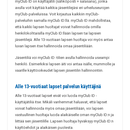
myClub ID on käyttäjätili (sähköposti + salasana), jonka
avulla voit käyttää kaikkia jäsentilejäsi eri urheiluseurojen
myClub-palveluissa. Voit kirjautua kaikkiin myClub-
palveluihin samalla myClub ID:llä. myClub ID mahdollistaa,
että kaikki lapsen huoltajat voivat hallinnoida omilla
henkilökohtaisilla myClub ID:llään lapsen tai lapsien
jäsentilejä. Alle 13-vuotiaan lapsen huoltaja voi myös antaa
luvan lapsen itse hallinnoida omaa jäsentiliään.
Jäsentiliä voi myClub ID -tilien avulla hallinnoida useampi
henkilö. Esimerkiksi lapsen äiti voi antaa isälle, mummolle ja
vaarille käyttöoikeudet lapsen jäsentilin hallinnointiin.
Alle 13-vuotiaat lapset palvelun käyttäjinä
Alle 13-vuotiaat lapset eivät voi luoda myClub ID -
käyttäjätiliä itse. Mikäli vanhemmat haluavat, että lapset
voivat hallinnoida myös omaa jäsentiliään, voi lapsen
vastuullinen huoltaja luoda alaikäiselle oman myClub ID:n ja
liittää sen jäsentilille. Lapsen huoltaja hyväksyy myClub ID:n
käyttöehdot ja alaikäisen puolesta.