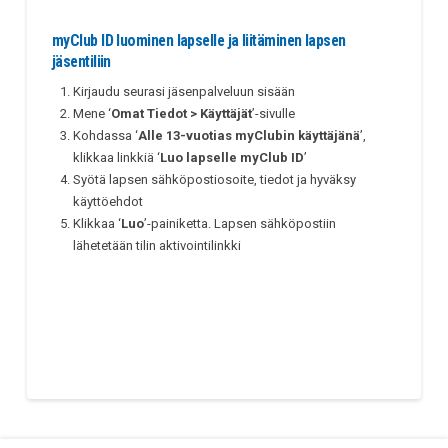
myClub ID luominen lapselle ja liitäminen lapsen
jäsentiliin
Kirjaudu seurasi jäsenpalveluun sisään
Mene ‘
Omat Tiedot > Käyttäjät
’-sivulle
Kohdassa ‘
Alle 13-vuotias myClubin käyttäjänä
’,
klikkaa linkkiä ‘
Luo lapselle myClub ID
’
Syötä lapsen sähköpostiosoite, tiedot ja hyväksy
käyttöehdot
Klikkaa ‘
Luo
’-painiketta. Lapsen sähköpostiin
lähetetään tilin aktivointilinkki