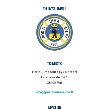
YHTEYSTIEDOT
TOIMISTO
Porin Uimaseura ry / sihteeri
Nortamonkatu 4 A 15
28100 Pori
info@porinuimaseura.fi
MYCLUB