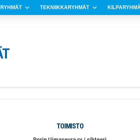
SRYHMÄT
TEKNIIKKARYHMÄT
KILPARYHM
ÄT
TOIMISTO
Porin Uimaseura ry / sihteeri