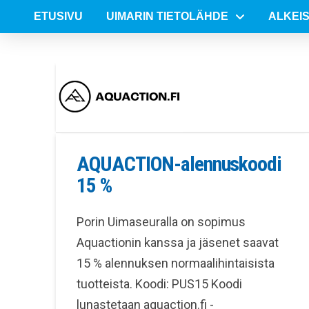
ETUSIVU
UIMARIN TIETOLÄHDE
ALKEI
AQUACTION-alennuskoodi
15 %
Porin Uimaseuralla on sopimus
Aquactionin kanssa ja jäsenet saavat
15 % alennuksen normaalihintaisista
tuotteista. Koodi: PUS15 Koodi
lunastetaan aquaction.fi -